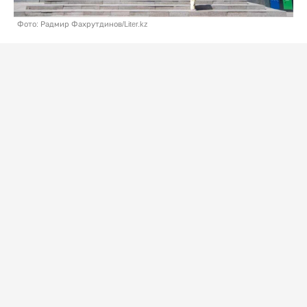
Фото: Радмир Фахрутдинов/Liter.kz