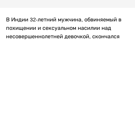
В Индии 32-летний мужчина, обвиняемый в
похищении и сексуальном насилии над
несовершеннолетней девочкой, скончался
после того, как разъяренная толпа жестоко
избила его в. Полиция сообщила об аресте
восьми человек, причастных к нападению,
передает
Liter.kz
со ссылкой на
news9live
.
Местные жители рассказали, что
обвиняемый, Мохаммад Эмроз, похитил
школьницу и держал ее взаперти в своем
доме два дня. Семья искала ее повсюду, но не
смогла найти никаких следов. Спустя
несколько дней девочка вернулась домой и
рассказала о случившемся. Она сообщила,