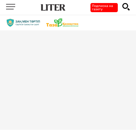
Подписка на
газету