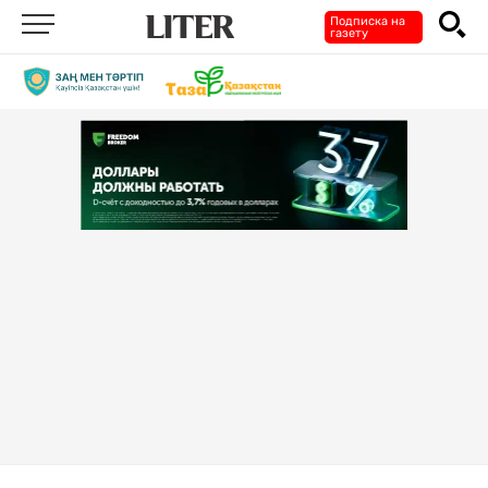
Подписка на
газету