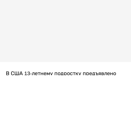
В США 13-летнему подростку предъявлено
обвинение в убийстве второй степени после
гибели его 14-летней сводной сестры. По
версии следствия, трагедия произошла
вскоре после ссоры между детьми, передает
Liter.kz
со ссылкой на
kmph.com
.
Как сообщили в полиции, девочка получила