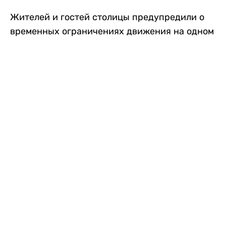
Жителей и гостей столицы предупредили о
временных ограничениях движения на одном
из самых загруженных проспектов города.
Причиной станут дорожные работы, которые
продлятся два дня, передает
Liter.kz
.
По информации городских служб, с 7 по 8
августа на проспекте Кабанбай батыра
пройдет ремонт дорожного покрытия. В связи
с этим движение будет частично ограничено
на участке от улицы Калкаман до улицы
Сарайшык. Полностью перекрывать дорогу не
планируется. На время ремонта движение
транспорта организуют по одной стороне
проезжей части в обоих направлениях, что
может привести к затруднениям в часы пик.