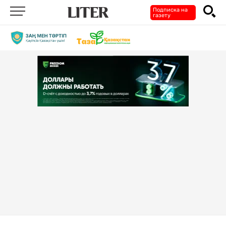
Подписка на
газету