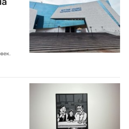
ла
век.