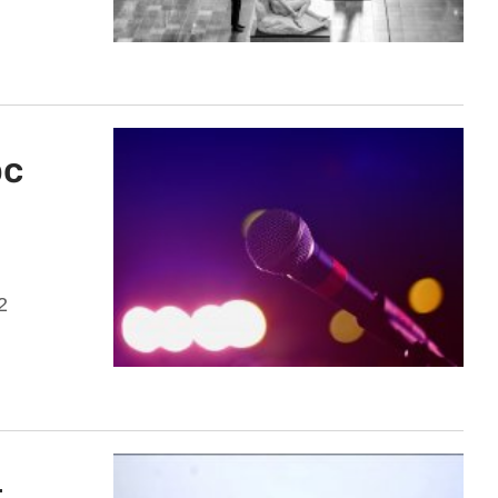
рс
2
: