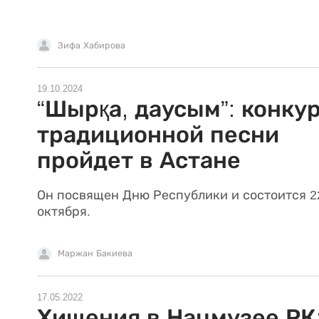
Зифа Хабирова
19.10.2024
“Шырқа, даусым”: конку
традиционной песни
пройдет в Астане
Он посвящен Дню Республики и состоится 2
октября.
Маржан Бакиева
17.05.2022
Хищения в Нацмузее РК