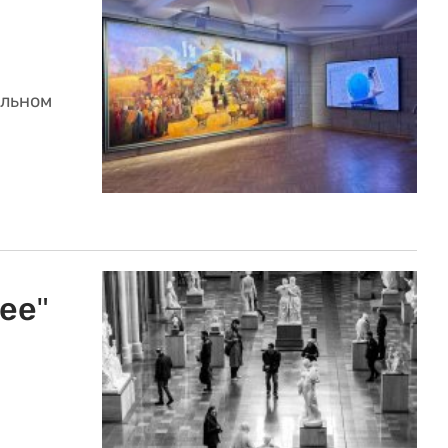
альном
ее"