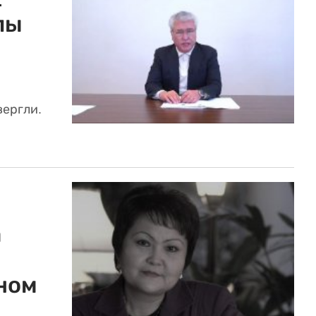
лы
ергли.
а
ном