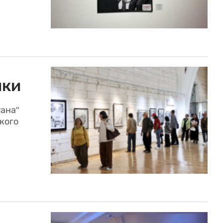
ики
ана"
кого