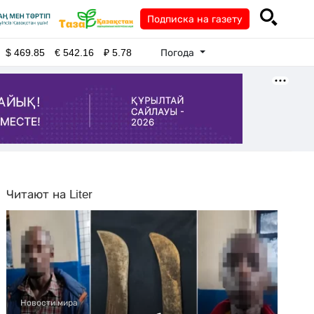
Подписка на газету
Погода
$
469.85
€
542.16
₽
5.78
Читают на Liter
Новости мира