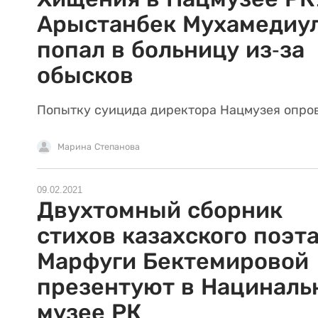
Арыстанбек Мухамедиу
попал в больницу из-за
обысков
Попытку суицида директора Нацмузея опров
Марина Степанова
09.02.2021
Двухтомный сборник
стихов казахского поэт
Марфуги Бектемировой
презентуют в Нациналь
музее РК