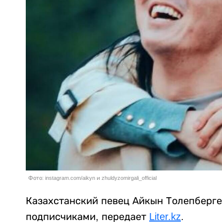
Фото: instagram.com/aikyn и zhuldyzomirgali_official
Казахстанский певец Айкын Толепберге
подписчиками, передает
Liter.kz
.