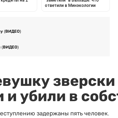
му (ВИДЕО)
я (ВИДЕО)
евушку зверски
 и убили в соб
реступлению задержаны пять человек.