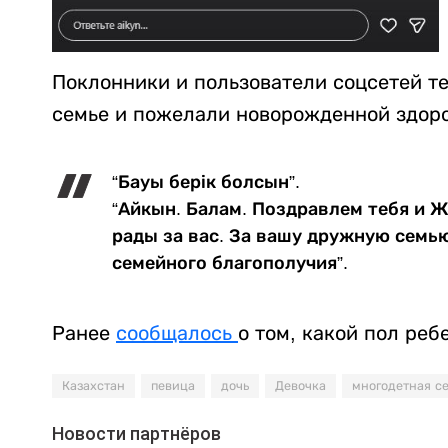
Поклонники и пользователи соцсетей т
семье и пожелали новорожденной здоров
“Бауы берік болсын”.
“Айкын. Балам. Поздравлем тебя и 
рады за вас. За вашу дружную семь
семейного благополучия”.
Ранее
сообщалось
о том, какой пол реб
Казахстан
певица
дочь
Девочка
многодетная с