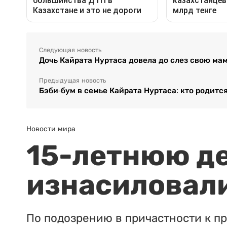
Следующая новость
Дочь Кайрата Нуртаса довела до слез свою ма
Предыдущая новость
Бэби-бум в семье Кайрата Нуртаса: кто родитс
Новости мира
15-летнюю д
изнасиловали
По подозрению в причастности к п