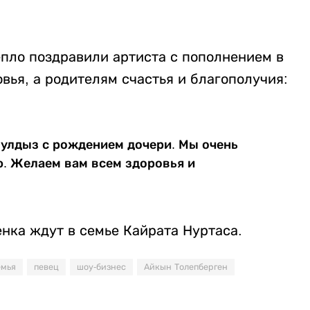
епло поздравили артиста с пополнением в
ья, а родителям счастья и благополучия:
Жулдыз с рождением дочери. Мы очень
ю. Желаем вам всем здоровья и
енка ждут в семье Кайрата Нуртаса.
емья
певец
шоу-бизнес
Айкын Толепберген