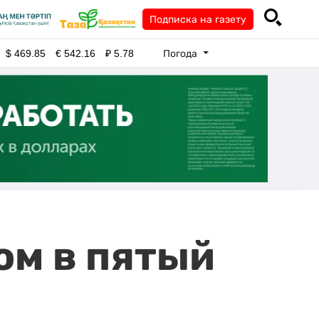
Подписка на газету
Погода
$
469.85
€
542.16
₽
5.78
ом в пятый