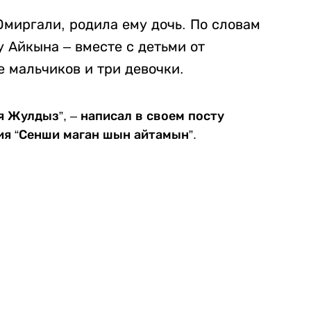
Омиргали, родила ему дочь. По словам
у Айкына – вместе с детьми от
е мальчиков и три девочки.
я Жулдыз”, – написал в своем посту
ия “Сенши маган шын айтамын”.