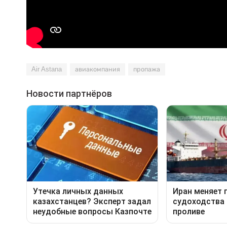
Air Astana
авиакомпания
пропажа