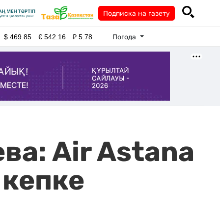
Подписка на газету
Погода
$
469.85
€
542.16
₽
5.78
ва: Air Astana
 кепке