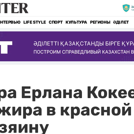
НТЕРВЬЮ
LIFE STYLE
СПОРТ
КУЛЬТУРА
РЕГИОНЫ
ӘДІЛЕТ
а Ерлана Кокее
жира в красной
озяину