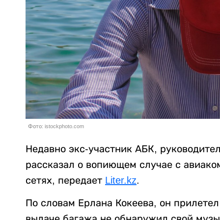
Фото: istockphoto.com
Недавно экс-участник АБК, руководител
рассказал о вопиющем случае с авиаком
сетях, передает
Liter.kz
.
По словам Ерлана Кокеева, он прилетел
выдаче багажа не обнаружил свой музы