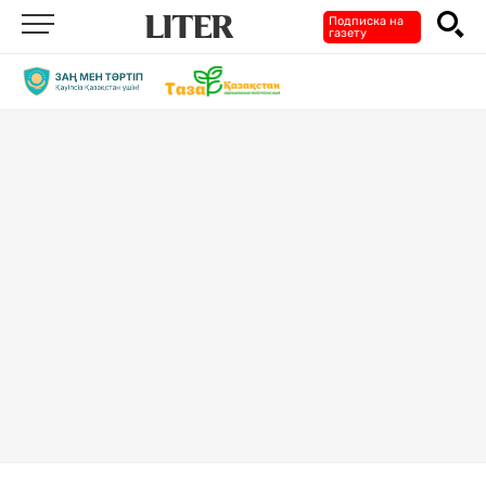
Подписка на
газету