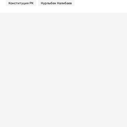
Конституция РК
Нурлыбек Налибаев