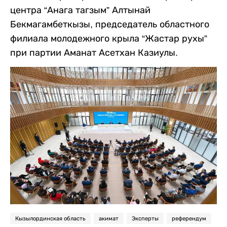
центра “Анага тагзым” Алтынай
Бекмагамбеткызы, председатель областного
филиала молодежного крыла “Жастар рухы”
при партии Аманат Асетхан Казиулы.
Кызылординская область
акимат
Эксперты
референдум