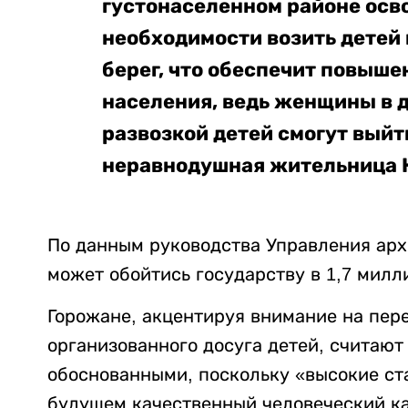
густонаселенном районе осв
необходимости возить детей 
берег, что обеспечит повыш
населения, ведь женщины в 
развозкой детей смогут выйти
неравнодушная жительница 
По данным руководства Управления арх
может обойтись государству в 1,7 милл
Горожане, акцентируя внимание на пер
организованного досуга детей, считают
обоснованными, поскольку «высокие ст
будущем качественный человеческий ка