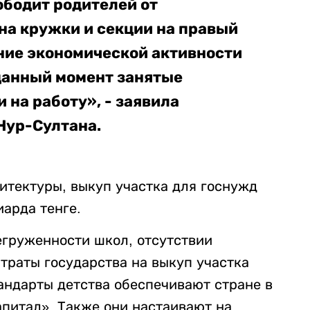
ободит родителей от
на кружки и секции на правый
ение экономической активности
данный момент занятые
 на работу», - заявила
Нур-Султана.
итектуры, выкуп участка для госнужд
иарда тенге.
егруженности школ, отсутствии
 траты государства на выкуп участка
андарты детства обеспечивают стране в
питал». Также они настаивают на