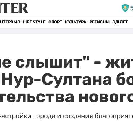
НТЕРВЬЮ
LIFE STYLE
СПОРТ
КУЛЬТУРА
РЕГИОНЫ
ӘДІЛЕТ
не слышит" - ж
 Нур-Султана б
тельства новог
застройки города и создания благоприят