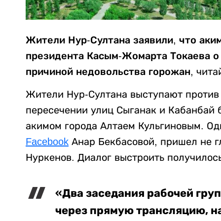
Жители Нур-Султана заявили, что аки
президента Касым-Жомарта Токаева о
причиной недовольства горожан,
чита
Жители Нур-Султана выступают против 
пересечении улиц Сыганак и Кабанбай 
акимом города Алтаем Кульгиновым. Одн
Facebook
Анар Бекбасовой, пришел не гл
Нуркенов. Диалог выстроить получилось,
«Два заседания рабочей гру
через прямую трансляцию, на