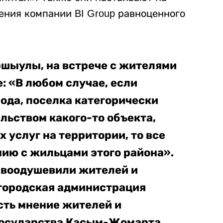
ния компании BI Group равноценного
ыулы, на встрече с жителями
: «В любом случае, если
рода, поселка категорически
ельством какого-то объекта,
 услуг на территории, то все
нию с жильцами этого района».
ва воодушевили жителей и
о городская администрация
сть мнение жителей и
государства Касым-Жомарта