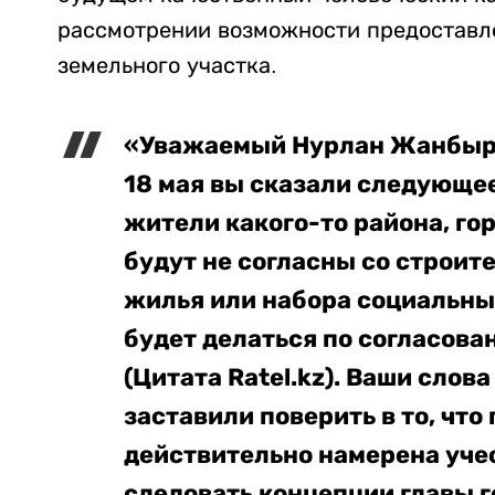
рассмотрении возможности предоставле
земельного участка.
«Уважаемый Нурлан Жанбырш
18 мая вы сказали следующее
жители какого-то района, го
будут не согласны со строит
жилья или набора социальных
будет делаться по согласова
(Цитата Ratel.kz). Ваши сло
заставили поверить в то, чт
действительно намерена уче
следовать концепции главы 