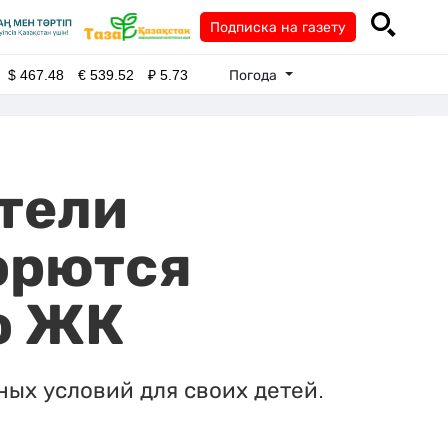
Подписка на газету
Погода
$
467.48
€
539.52
₽
5.73
ители
орются
о ЖК
ных условий для своих детей.