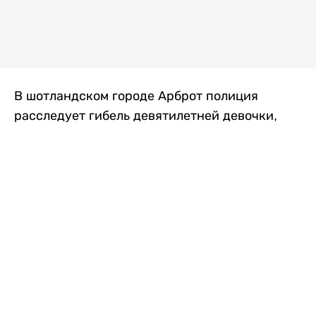
В шотландском городе Арброт полиция
расследует гибель девятилетней девочки,
которую нашли с тяжелыми травмами в
промышленной зоне, где семья разбила
палаточный лагерь. По подозрению в
убийстве ребенка задержан ее 35-летний
отец, передает
Liter.kz
со ссылкой на
The Sun
.
По данным полиции, семья из Западного
Йоркшира приехала в Арброт и разбила
палатку на территории заброшенной
промышленной зоны неподалеку от пляжа.