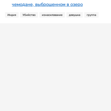
чемодане, выброшенном в озеро
Индия
Убийство
изнасилование
девушка
группа