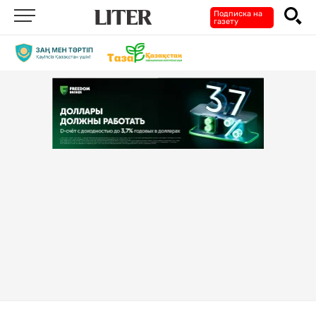
Подписка на
газету