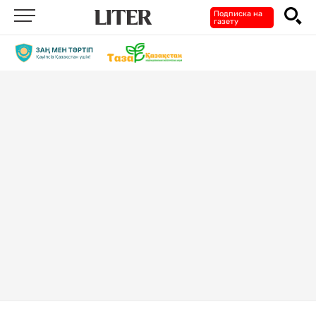
Подписка на
газету