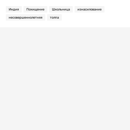
Индия
Похищение
Школьница
изнасилование
несовершеннолетняя
толпа