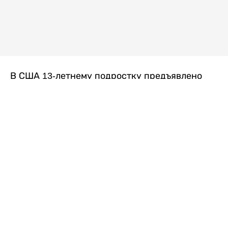
В США 13-летнему подростку предъявлено
обвинение в убийстве второй степени после
гибели его 14-летней сводной сестры. По
версии следствия, трагедия произошла
вскоре после ссоры между детьми, передает
Liter.kz
со ссылкой на
kmph.com
.
Как сообщили в полиции, девочка получила
огнестрельное ранение в голову. Она
скончалась от полученных травм.
Во время происшествия в доме находились