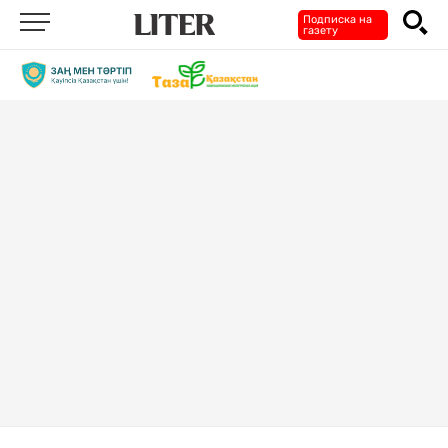
Подписка на
газету