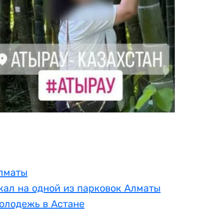
Алматы
кал на одной из парковок Алматы
олодежь в Астане