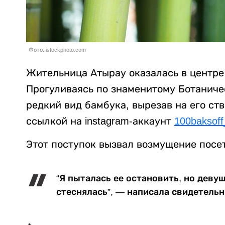
Фото: istockphoto.com
Жительница Атырау оказалась в центре 
Прогуливаясь по знаменитому Ботаниче
редкий вид бамбука, вырезав на его ст
ссылкой на instagram-аккаунт
100baksoff
Этот поступок вызвал возмущение посе
“Я пыталась ее остановить, но деву
стеснялась”, — написала свидетельн