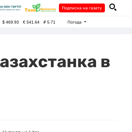
Подписка на газету
Погода
$
469.93
€
541.64
₽
5.71
азахстанка в