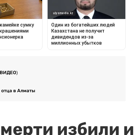
(ВИДЕО)
о отца в Алматы
мерти избили и