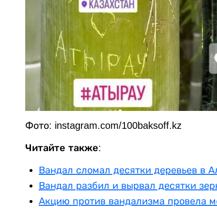
Фото: instagram.com/100baksoff.kz
Читайте также:
Вандал сломал десятки деревьев в 
Вандал разбил и вырвал десятки зер
Акцию против вандализма провела м