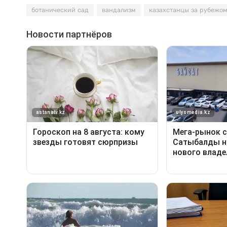
ботанический сад
вандализм
казахстанцы за рубежо