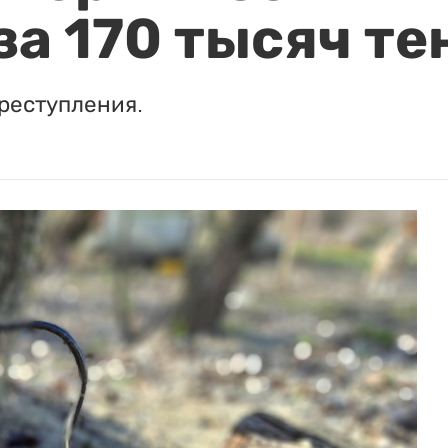
за 170 тысяч те
реступления.