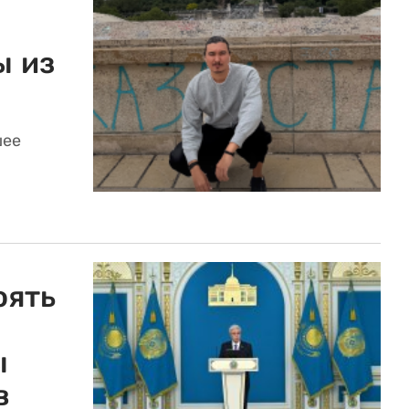
ы из
шее
оять
ы
в