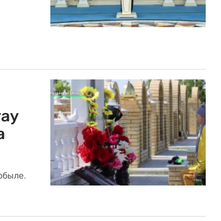
тау
а
обыле.