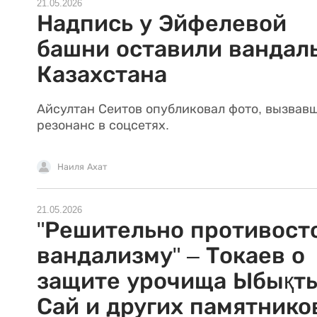
21.05.2026
Надпись у Эйфелевой
башни оставили вандал
Казахстана
Айсултан Сеитов опубликовал фото, вызвав
резонанс в соцсетях.
Наиля Ахат
21.05.2026
"Решительно противост
вандализму" – Токаев о
защите урочища Ыбықт
Сай и других памятнико