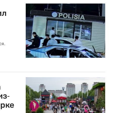
ил
ся.
а
из-
арке