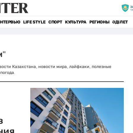
НТЕРВЬЮ
LIFE STYLE
СПОРТ
КУЛЬТУРА
РЕГИОНЫ
ӘДІЛЕТ
м"
новости Казахстана, новости мира, лайфхаки, полезные
погода.
в
ния