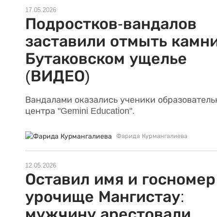
17.05.2026
Подростков-вандалов
заставили отмыть камни
Бутаковском ущелье
(ВИДЕО)
Вандалами оказались ученики образователь
центра "Gemini Education".
Фарида Курмангалиева
12.05.2026
Оставил имя и госномер
урочище Мангистау:
мужчину арестовали