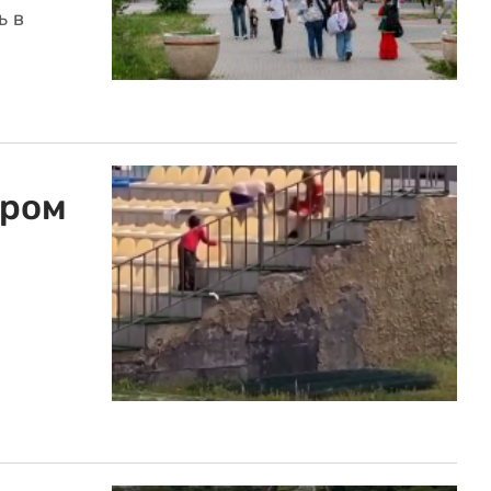
ь в
гром