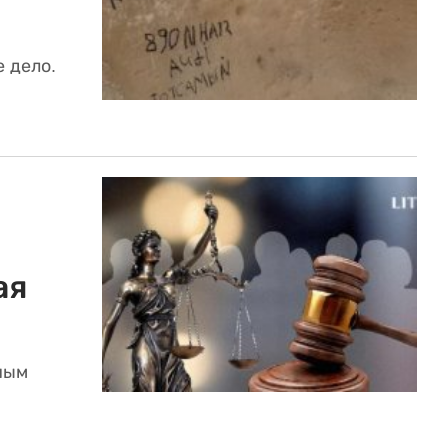
 дело.
ая
ным