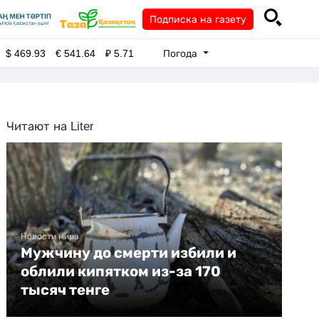
Подписка на газету
Погода
$
469.93
€
541.64
₽
5.71
Читают на Liter
Новости мира
Мужчину до смерти избили и
облили кипятком из-за 170
тысяч тенге