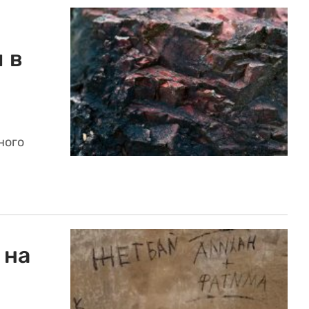
 в
ного
 на