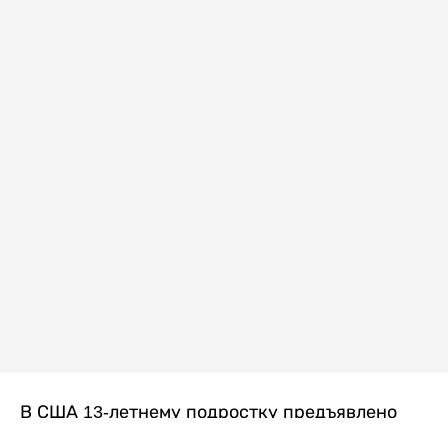
В США 13-летнему подростку предъявлено
обвинение в убийстве второй степени после