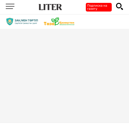
Подписка на
газету