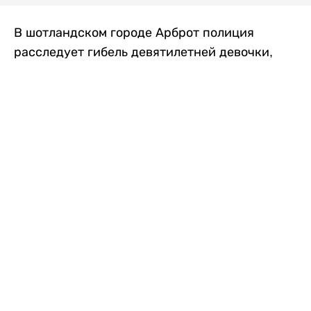
В шотландском городе Арброт полиция
расследует гибель девятилетней девочки,
которую нашли с тяжелыми травмами в
промышленной зоне, где семья разбила
палаточный лагерь. По подозрению в
убийстве ребенка задержан ее 35-летний
отец, передает
Liter.kz
со ссылкой на
The Sun
.
По данным полиции, семья из Западного
Йоркшира приехала в Арброт и разбила
палатку на территории заброшенной
промышленной зоны неподалеку от пляжа.
Вместе с родителями были двое детей.
Местные жители рассказали, что вечером в
воскресенье заметили палатку рядом с