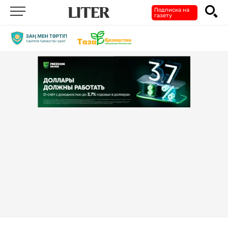
Подписка на
газету