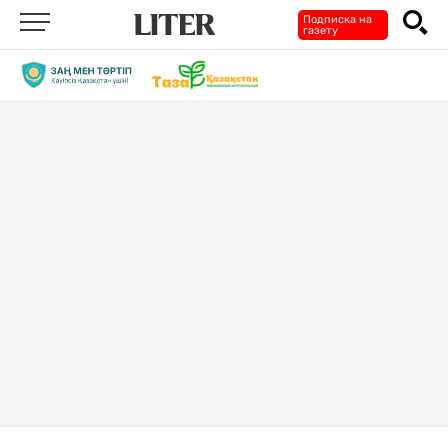
Подписка на
газету