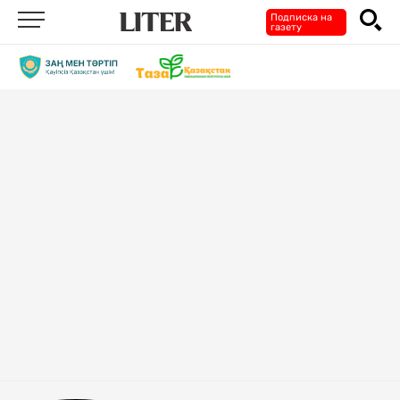
Подписка на
газету