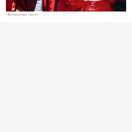
Фотоколлаж Liter.kz