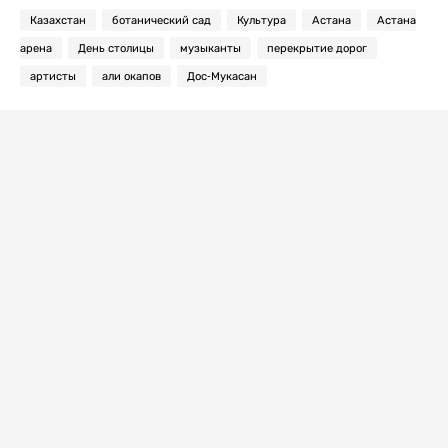
Казахстан
ботанический сад
Культура
Астана
Астана
арена
День столицы
музыканты
перекрытие дорог
артисты
али окапов
Дос-Мукасан