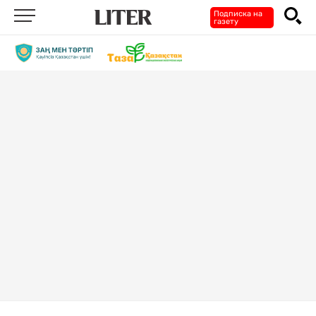
Подписка на
газету