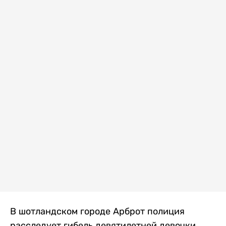
В шотландском городе Арброт полиция
расследует гибель девятилетней девочки,