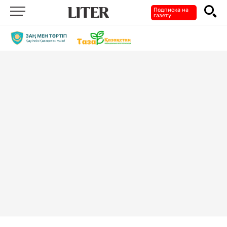
Подписка на
газету