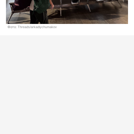
Фото: Threads/arkadiychumakov