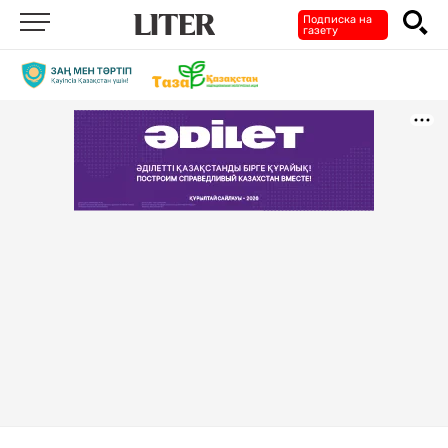
Подписка на
газету