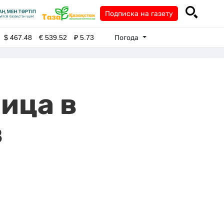
Подписка на газету
Погода
$
467.48
€
539.52
₽
5.73
ица в
в