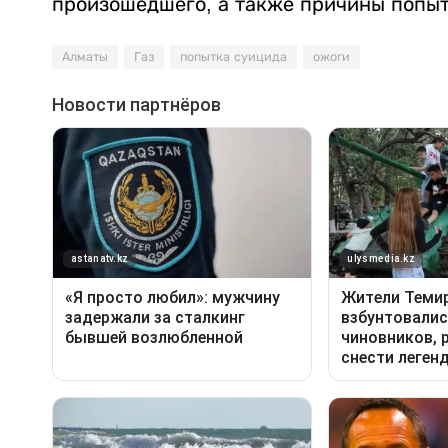
произошедшего, а также причины попыт
Алматы
Газ
попытка суицида
ожоги