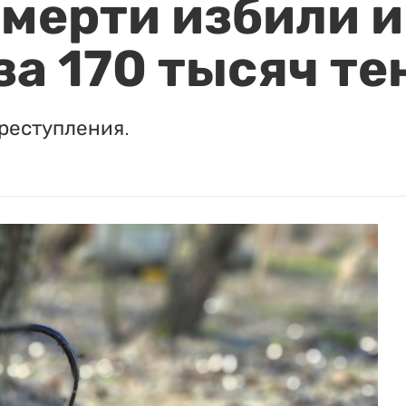
мерти избили и
за 170 тысяч те
реступления.