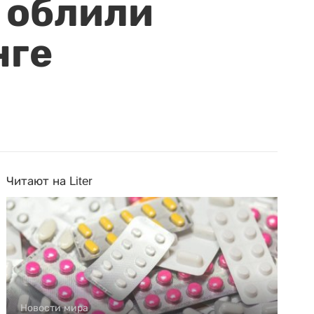
 облили
нге
Читают на Liter
Новости мира