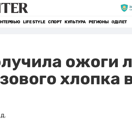
НТЕРВЬЮ
LIFE STYLE
СПОРТ
КУЛЬТУРА
РЕГИОНЫ
ӘДІЛЕТ
лучила ожоги л
зового хлопка 
д.