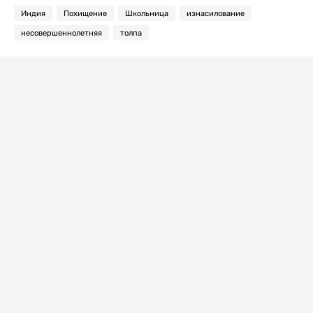
Индия
Похищение
Школьница
изнасилование
несовершеннолетняя
толпа