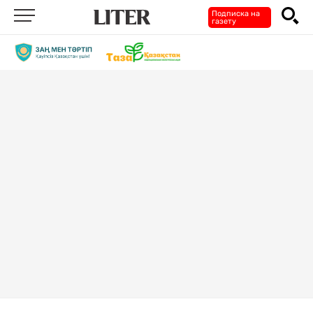
Подписка на
газету