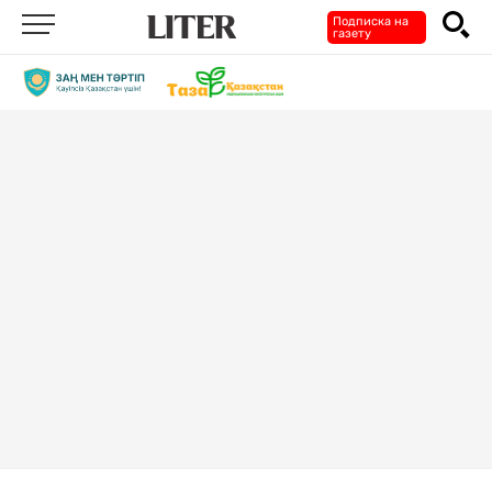
Подписка на
газету