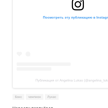
Посмотреть эту публикацию в Instag
Публикация от Angelina Lukas (@angelina_lu
Бокс
чемпион
Лукас