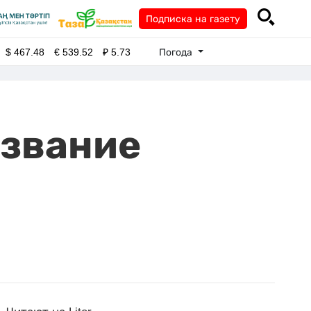
Подписка на газету
Погода
$
467.48
€
539.52
₽
5.73
 звание