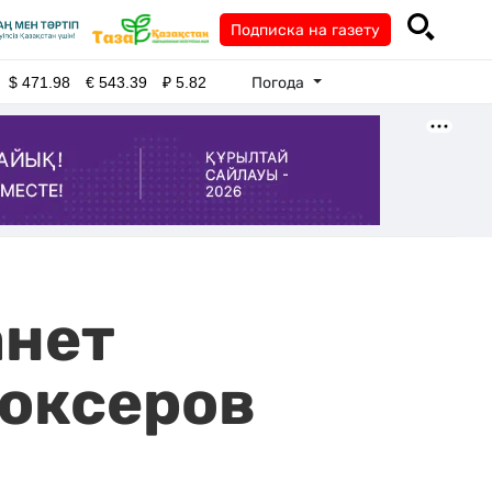
Подписка на газету
Погода
$
471.98
€
543.39
₽
5.82
анет
боксеров