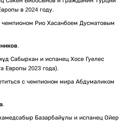
нец Сәкен Бибосынов и гражданин Турции
вропы в 2024 году.
м чемпионом Рио Хасанбоем Дусматовым
тников.
мұд Сабырхан и испанец Хосе Гуелес
 Европы 2023 года).
етиться с чемпионом мира Абдумаликом
а.
ұхамедсабыр Базарбайұлы и испанец Ойер