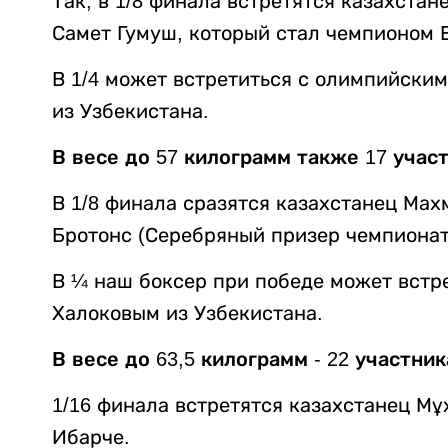
Так, в 1/8 финала встретятся казахста
Самет Гумуш, который стал чемпионом Е
В 1/4 может встретиться с олимпийски
из Узбекистана.
В весе до 57 килограмм также 17 учас
В 1/8 финала сразятся казахстанец Мах
Бротонс (Серебряный призер чемпионата
В ¼ наш боксер при победе может встр
Халоковым из Узбекистана.
В весе до 63,5 килограмм - 22 участник
1/16 финала встретятся казахстанец М
Ибарче.