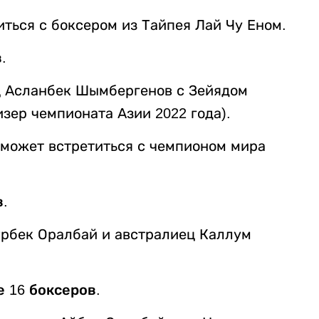
иться с боксером из Тайпея Лай Чу Еном.
.
ец Асланбек Шымбергенов с Зейядом
ер чемпионата Азии 2022 года).
 может встретиться с чемпионом мира
в.
ұрбек Оралбай и австралиец Каллум
е 16 боксеров.