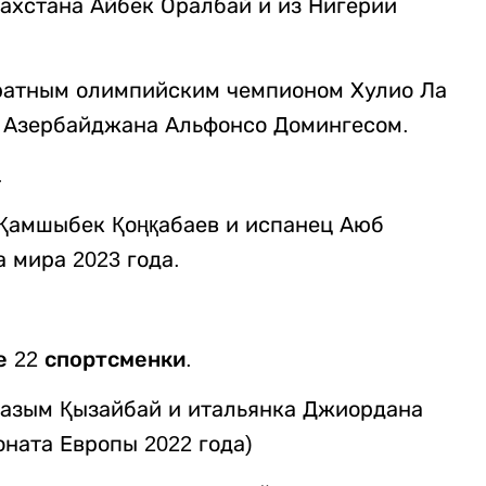
захстана Айбек Оралбай и из Нигерии
кратным олимпийским чемпионом Хулио Ла
з Азербайджана Альфонсо Домингесом.
.
ц Қамшыбек Қоңқабаев и испанец Аюб
 мира 2023 года.
е 22 спортсменки.
 Назым Қызайбай и итальянка Джиордана
ната Европы 2022 года)