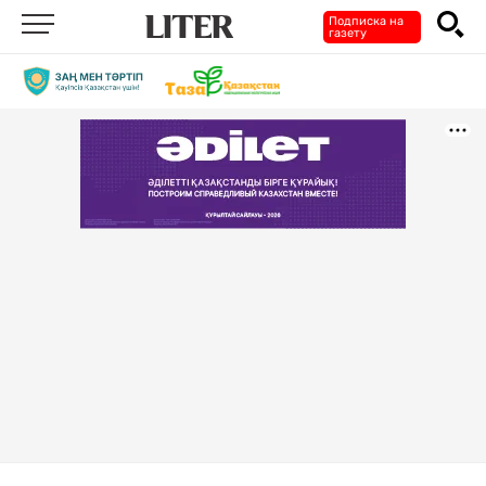
Подписка на
газету