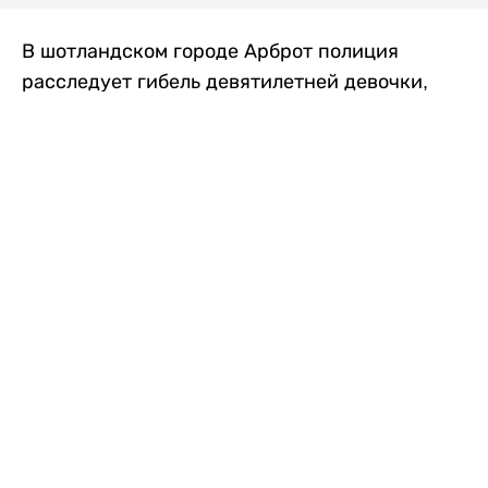
В шотландском городе Арброт полиция
расследует гибель девятилетней девочки,
которую нашли с тяжелыми травмами в
промышленной зоне, где семья разбила
палаточный лагерь. По подозрению в
убийстве ребенка задержан ее 35-летний
отец, передает
Liter.kz
со ссылкой на
The Sun
.
По данным полиции, семья из Западного
Йоркшира приехала в Арброт и разбила
палатку на территории заброшенной
промышленной зоны неподалеку от пляжа.
Вместе с родителями были двое детей.
Местные жители рассказали, что вечером в
воскресенье заметили палатку рядом с