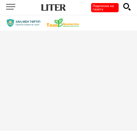
Подписка на
газету