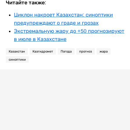
Читайте также:
Циклон накроет Казахстан: синоптики
предупреждают о граде и грозах
Экстремальную жару до +50 прогнозируют
в июле в Казахстане
Казахстан
Казгидромет
Погода
прогноз
жара
синоптики