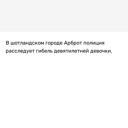
В шотландском городе Арброт полиция
расследует гибель девятилетней девочки,
которую нашли с тяжелыми травмами в
промышленной зоне, где семья разбила
палаточный лагерь. По подозрению в
убийстве ребенка задержан ее 35-летний
отец, передает
Liter.kz
со ссылкой на
The Sun
.
По данным полиции, семья из Западного
Йоркшира приехала в Арброт и разбила
палатку на территории заброшенной
промышленной зоны неподалеку от пляжа.