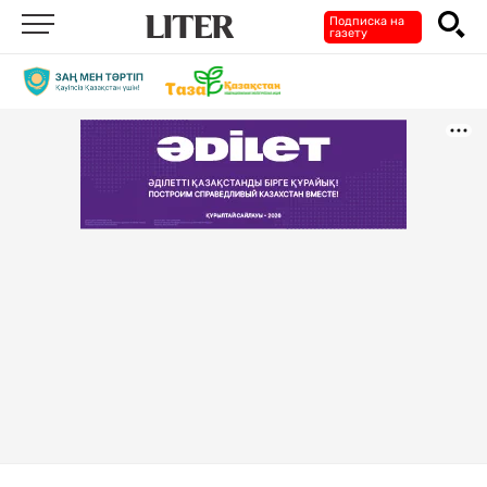
Подписка на
газету