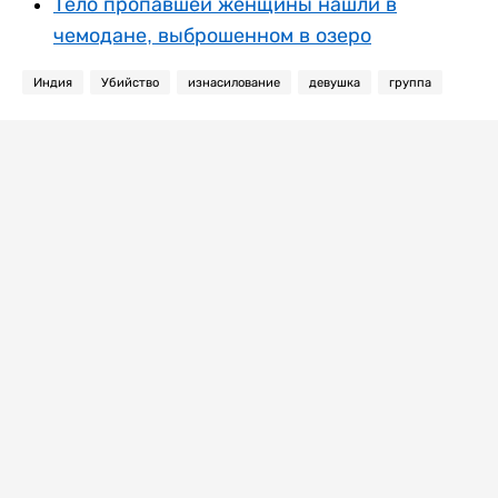
Тело пропавшей женщины нашли в
чемодане, выброшенном в озеро
Индия
Убийство
изнасилование
девушка
группа