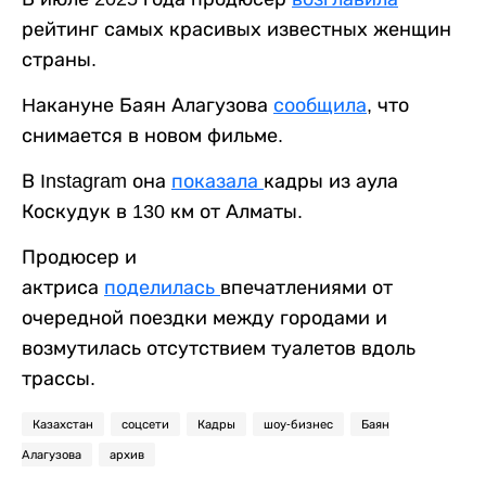
рейтинг самых красивых известных женщин
страны.
Hакануне Баян Алагузова
сообщила
, что
снимается в новом фильме.
В Instagram она
показала
кадры из аула
Коскудук в 130 км от Алматы.
Продюсер и
актриса
поделилась
впечатлениями от
очередной поездки между городами и
возмутилась отсутствием туалетов вдоль
трассы.
Казахстан
соцсети
Кадры
шоу-бизнес
Баян
Алагузова
архив