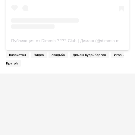
Публикация от Dimash ???? Club | Димаш (@dimash.musicclub)
Казахстан
Видео
свадьба
Димаш Кудайберген
Игорь
Крутой