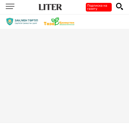
Подписка на
газету