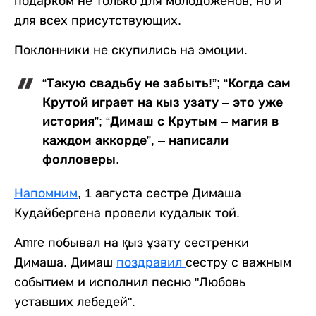
подарком не только для молодоженов, но и
для всех присутствующих.
Поклонники не скупились на эмоции.
“Такую свадьбу не забыть!”; “Когда сам
Крутой играет на кыз узату – это уже
история”; “Димаш с Крутым – магия в
каждом аккорде”, – написали
фолловеры.
Напомним
, 1 августа сестре Димаша
Кудайбергена провели кудалык той.
Amre побывал на қыз ұзату сестренки
Димаша. Димаш
поздравил
сестру с важным
событием и исполнил песню "Любовь
уставших лебедей".