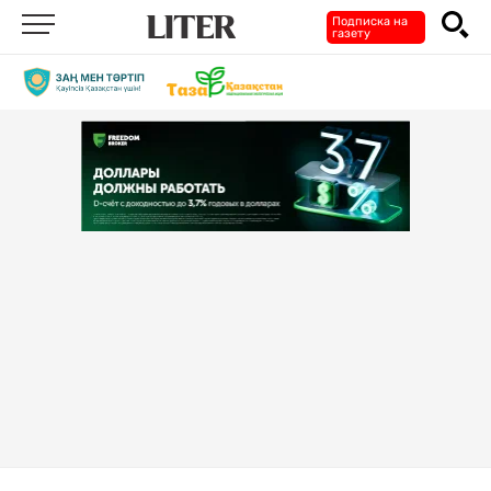
Подписка на
газету