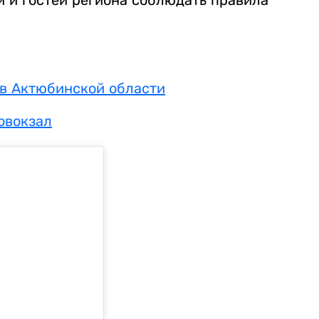
й и гостей региона соблюдать правила
 в Актюбинской области
товокзал