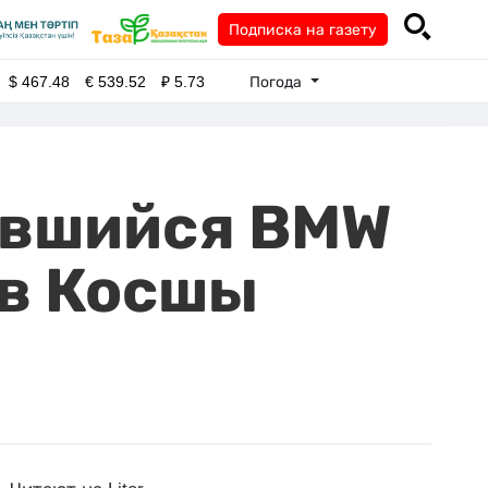
Подписка на газету
Погода
$
467.48
€
539.52
₽
5.73
евшийся BMW
 в Косшы