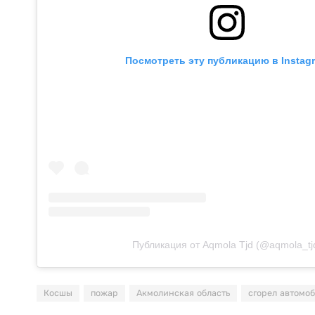
Посмотреть эту публикацию в Instag
Публикация от Aqmola Tjd (@aqmola_tj
Косшы
пожар
Акмолинская область
сгорел автомо