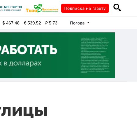
Подписка на газету
Погода
$
467.48
€
539.52
₽
5.73
 улицы