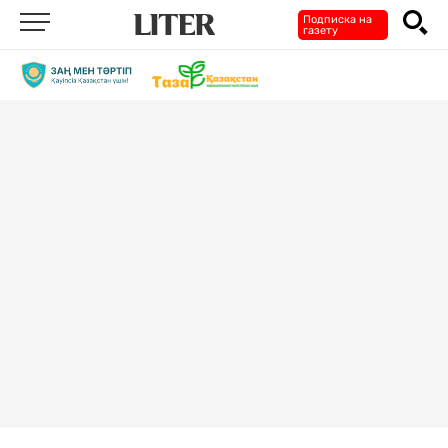
Подписка на
газету