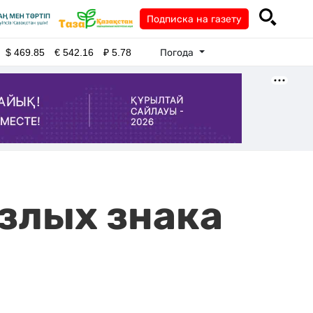
Подписка на газету
Погода
$
469.85
€
542.16
₽
5.78
 злых знака