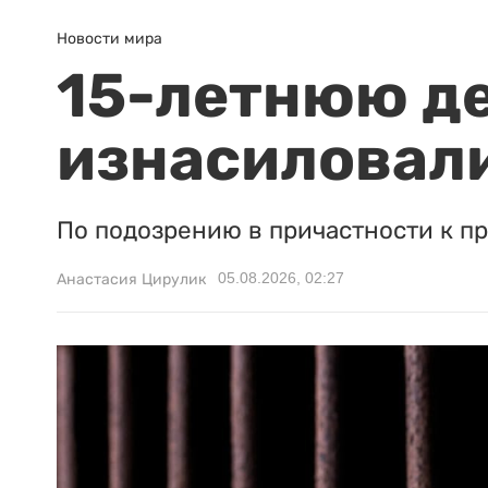
Новости мира
15-летнюю д
изнасиловали
По подозрению в причастности к п
05.08.2026, 02:27
Анастасия Цирулик