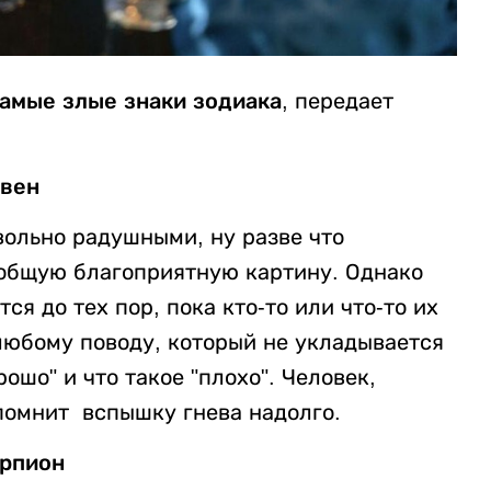
амые злые знаки зодиака,
передает
вен
вольно радушными, ну разве что
 общую благоприятную картину. Однако
я до тех пор, пока кто-то или что-то их
 любому поводу, который не укладывается
рошо" и что такое "плохо". Человек,
апомнит вспышку гнева надолго.
рпион