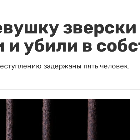
евушку зверски
 и убили в соб
реступлению задержаны пять человек.