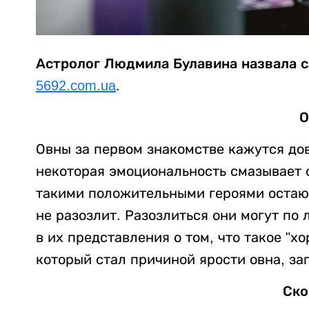
Астролог Людмила Булавина назвала с
5692.com.ua
.
О
Овны за первом знакомстве кажутся до
некоторая эмоциональность смазывает
такими положительными героями остаютс
не разозлит. Разозлиться они могут по
в их представления о том, что такое "хо
который стал причиной ярости овна, з
Ско