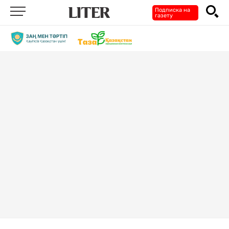
Подписка на
газету