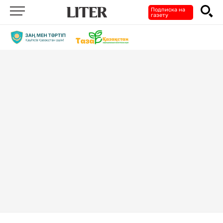
Подписка на
газету