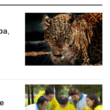
ра,
и
е