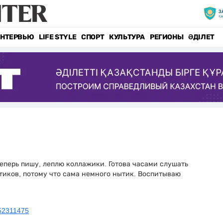
НТЕРВЬЮ
LIFE STYLE
СПОРТ
КУЛЬТУРА
РЕГИОНЫ
ӘДІЛЕТ
еперь пишу, леплю коллажики. Готова часами слушать
тиков, потому что сама немного нытик. Воспитываю
952311475