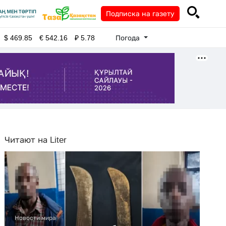
Подписка на газету
Погода
$
469.85
€
542.16
₽
5.78
Читают на Liter
Новости мира