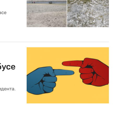
все
бусе
идента.