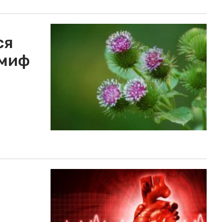
ся
 миф