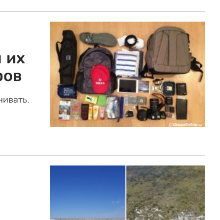
 их
ров
чивать.