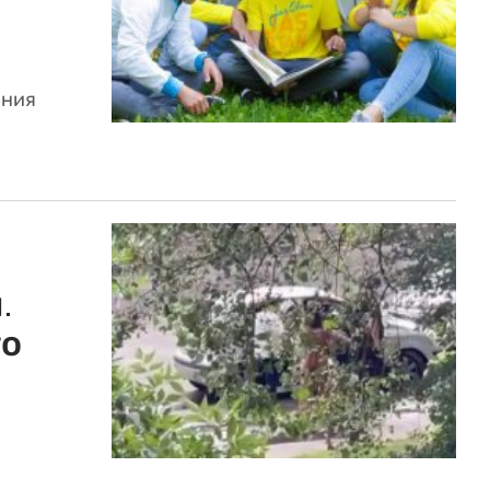
ания
.
то