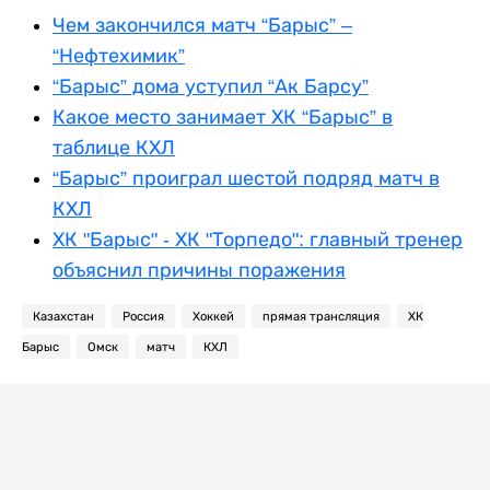
Чем закончился матч “Барыс” –
“Нефтехимик”
“Барыс” дома уступил “Ак Барсу”
Какое место занимает ХК “Барыс” в
таблице КХЛ
“Барыс” проиграл шестой подряд матч в
КХЛ
ХК "Барыс" - ХК "Торпедо": главный тренер
объяснил причины поражения
Казахстан
Россия
Хоккей
прямая трансляция
ХК
Барыс
Омск
матч
КХЛ