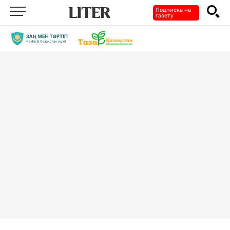
Подписка на
газету