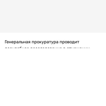
Генеральная прокуратура проводит
досудебное расследование в отношении
преступной группы, длительное время
занимавшейся экономической контрабандой
товаров из Китая в Казахстан, передает
Liter.kz
со ссылкой на Генпрокуратуру РК.
"Следствием установлено, что из 37
компаний, только по двум
аффилированным предприятиям
"Metlink" и "Urban Green" участниками