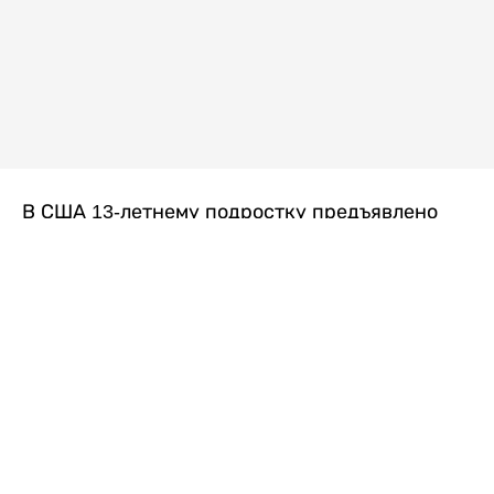
В США 13-летнему подростку предъявлено
обвинение в убийстве второй степени после
гибели его 14-летней сводной сестры. По
версии следствия, трагедия произошла
вскоре после ссоры между детьми, передает
Liter.kz
со ссылкой на
kmph.com
.
Как сообщили в полиции, девочка получила
огнестрельное ранение в голову. Она
скончалась от полученных травм.