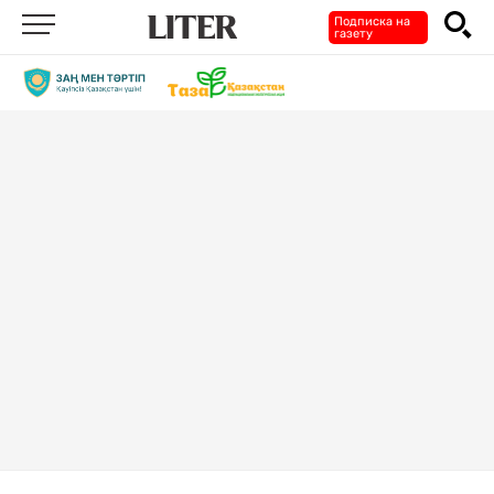
Подписка на
газету