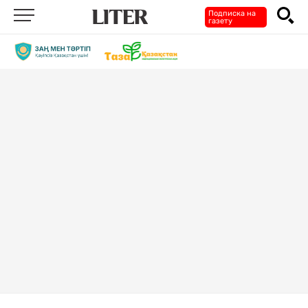
Подписка на
газету