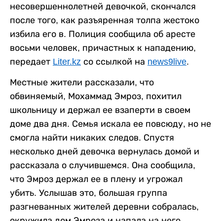
несовершеннолетней девочкой, скончался
после того, как разъяренная толпа жестоко
избила его в. Полиция сообщила об аресте
восьми человек, причастных к нападению,
передает
Liter.kz
со ссылкой на
news9live
.
Местные жители рассказали, что
обвиняемый, Мохаммад Эмроз, похитил
школьницу и держал ее взаперти в своем
доме два дня. Семья искала ее повсюду, но не
смогла найти никаких следов. Спустя
несколько дней девочка вернулась домой и
рассказала о случившемся. Она сообщила,
что Эмроз держал ее в плену и угрожал
убить. Услышав это, большая группа
разгневанных жителей деревни собралась,
окружила дом Эмроза и напала на него.