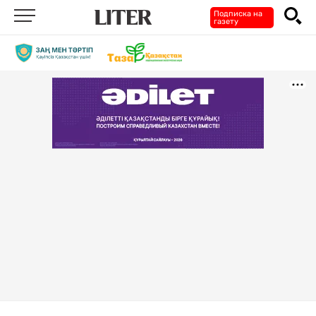
Подписка на
газету