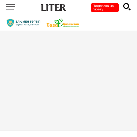
Подписка на
газету