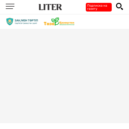
Подписка на
газету