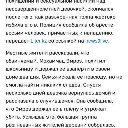
похищении и сексуальном насилии над
несовершеннолетней девочкой, скончался
после того, как разъяренная толпа жестоко
избила его в. Полиция сообщила об аресте
восьми человек, причастных к нападению,
передает
Liter.kz
со ссылкой на
news9live
.
Местные жители рассказали, что
обвиняемый, Мохаммад Эмроз, похитил
школьницу и держал ее взаперти в своем
доме два дня. Семья искала ее повсюду, но не
смогла найти никаких следов. Спустя
несколько дней девочка вернулась домой и
рассказала о случившемся. Она сообщила,
что Эмроз держал ее в плену и угрожал
убить. Услышав это, большая группа
разгневанных жителей деревни собралась,