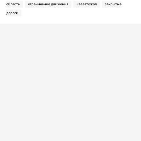
область
ограничение движения
Казавтожол
закрытые
дороги