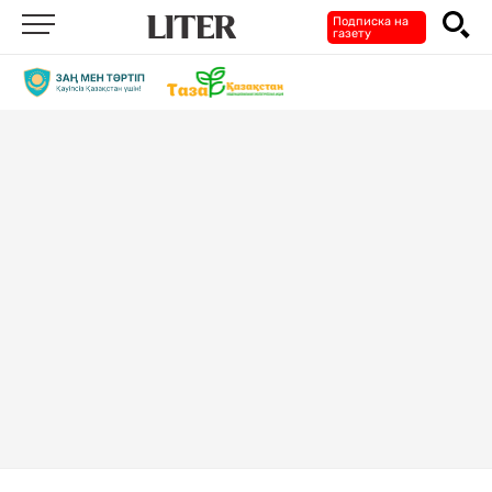
Подписка на
газету