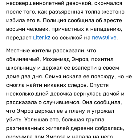
несовершеннолетней девочкой, скончался
после того, как разъяренная толпа жестоко
избила его в. Полиция сообщила об аресте
восьми человек, причастных к нападению,
передает
Liter.kz
со ссылкой на
news9live
.
Местные жители рассказали, что
обвиняемый, Мохаммад Эмроз, похитил
школьницу и держал ее взаперти в своем
доме два дня. Семья искала ее повсюду, но не
смогла найти никаких следов. Спустя
несколько дней девочка вернулась домой и
рассказала о случившемся. Она сообщила,
что Эмроз держал ее в плену и угрожал
убить. Услышав это, большая группа
разгневанных жителей деревни собралась,
окружила дом Эмроза и напала на него.