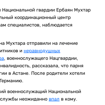
й Национальной гвардии Ербаян Мухтар
альный координационный центр
вам специалистов, наблюдается
яна Мухтара отправили на лечение
щитников и
неравнодушных
ра
, военнослужащего Нацгвардии,
инвалидность, рассказала, что парня
ии в Астане. После родители хотели
 Германию.
етний военнослужащий Национальной
а службы неожиданно
впал
в кому.