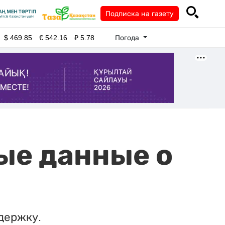
Подписка на газету
Погода
$
469.85
€
542.16
₽
5.78
ые данные о
держку.