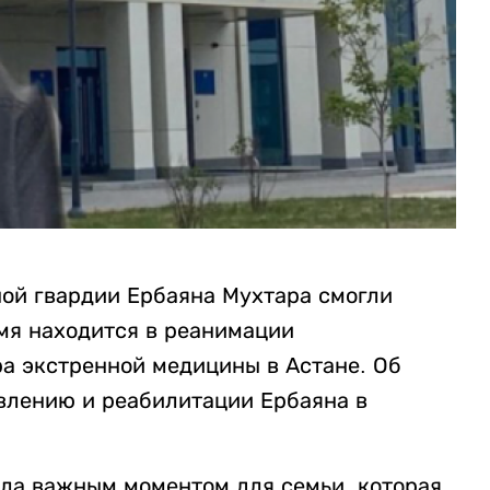
ой гвардии Ербаяна Мухтара смогли
емя находится в реанимации
а экстренной медицины в Астане. Об
влению и реабилитации Ербаяна в
ала важным моментом для семьи, которая