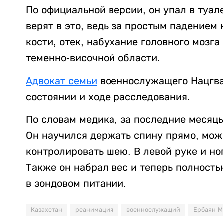
По официальной версии, он упал в туал
верят в это, ведь за простым падением
кости, отек, набухание головного мозга
теменно-височной области.
Адвокат семьи
военнослужащего Нацгва
состоянии и ходе расследования.
По словам медика, за последние месяц
Он научился держать спину прямо, мож
контролировать шею. В левой руке и но
Также он набрал вес и теперь полность
в зондовом питании.
Казахстан
реанимация
военнослужащий
Ербаян М