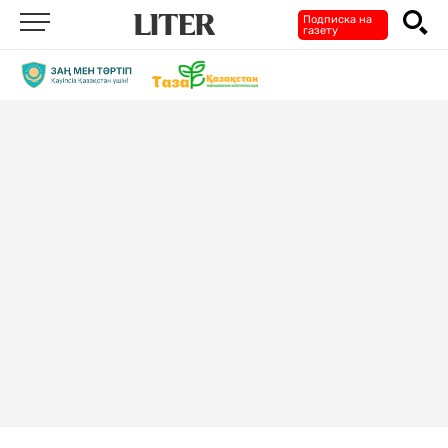
Подписка на
газету