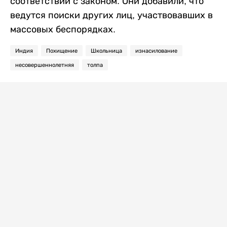
соответствии с законом. Они добавили, что
ведутся поиски других лиц, участвовавших в
массовых беспорядках.
Индия
Похищение
Школьница
изнасилование
несовершеннолетняя
толпа