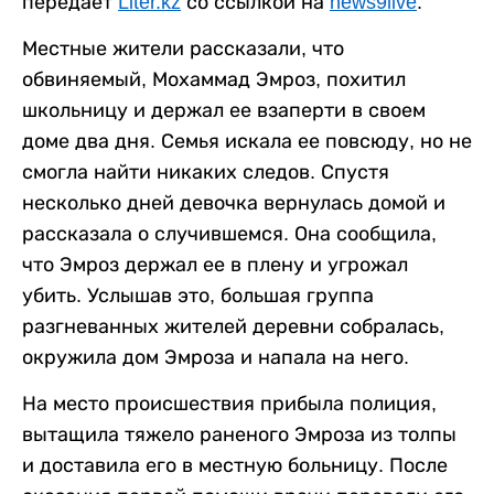
передает
Liter.kz
со ссылкой на
news9live
.
Местные жители рассказали, что
обвиняемый, Мохаммад Эмроз, похитил
школьницу и держал ее взаперти в своем
доме два дня. Семья искала ее повсюду, но не
смогла найти никаких следов. Спустя
несколько дней девочка вернулась домой и
рассказала о случившемся. Она сообщила,
что Эмроз держал ее в плену и угрожал
убить. Услышав это, большая группа
разгневанных жителей деревни собралась,
окружила дом Эмроза и напала на него.
На место происшествия прибыла полиция,
вытащила тяжело раненого Эмроза из толпы
и доставила его в местную больницу. После