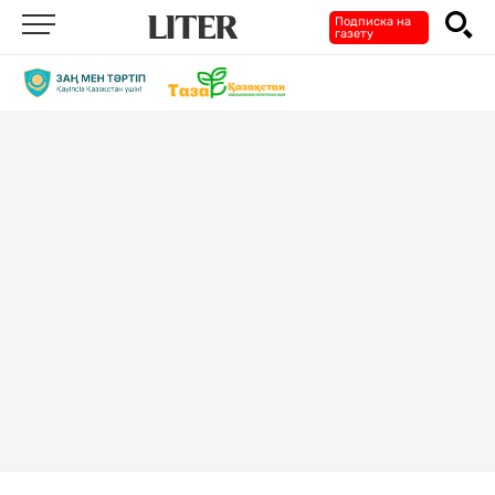
Подписка на
газету