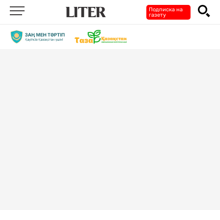
Подписка на
газету