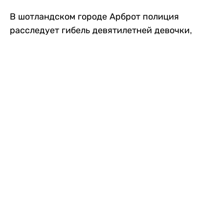
В шотландском городе Арброт полиция
расследует гибель девятилетней девочки,
которую нашли с тяжелыми травмами в
промышленной зоне, где семья разбила
палаточный лагерь. По подозрению в
убийстве ребенка задержан ее 35-летний
отец, передает
Liter.kz
со ссылкой на
The Sun
.
По данным полиции, семья из Западного
Йоркшира приехала в Арброт и разбила
палатку на территории заброшенной
промышленной зоны неподалеку от пляжа.
Вместе с родителями были двое детей.
Местные жители рассказали, что вечером в
воскресенье заметили палатку рядом с