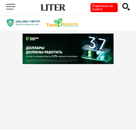
Подписка на
газету